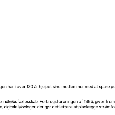
en har i over 130 år hjulpet sine medlemmer med at spare pe
e indkøbsfællesskab, Forbrugsforeningen af 1886, giver fre
e, digitale løsninger, der gør det lettere at planlægge strømf