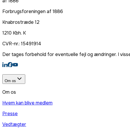
af 1886
Forbrugsforeningen af 1886
Knabrostræde 12
1210
Kbh. K
CVR-nr.:
15491914
Der tages forbehold for eventuelle fejl og ændringer. I viss
Om os
Om os
Hvem kan blive medlem
Presse
Vedtægter