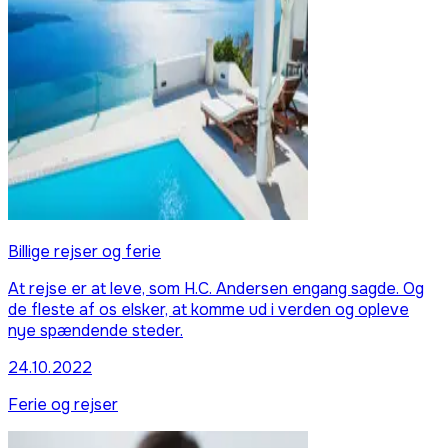
Billige rejser og ferie
At rejse er at leve, som H.C. Andersen engang sagde. Og
de fleste af os elsker, at komme ud i verden og opleve
nye spændende steder.
24.10.2022
Ferie og rejser