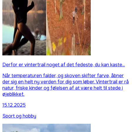
Derfor er vintertrail noget af det fedeste, du kan kaste...
Når temperaturen falder, og skoven skifter farve, åbner
der sig en helt ny verden for dig som løber. Vintertrail er rå
natur, friske kinder og følelsen af at være helt til stede i
øjeblikket.
15.12.2025
Sport og hobby