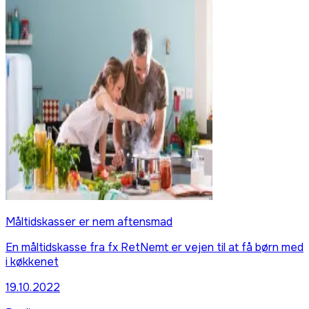
Måltidskasser er nem aftensmad
En måltidskasse fra fx RetNemt er vejen til at få børn med
i køkkenet
19.10.2022